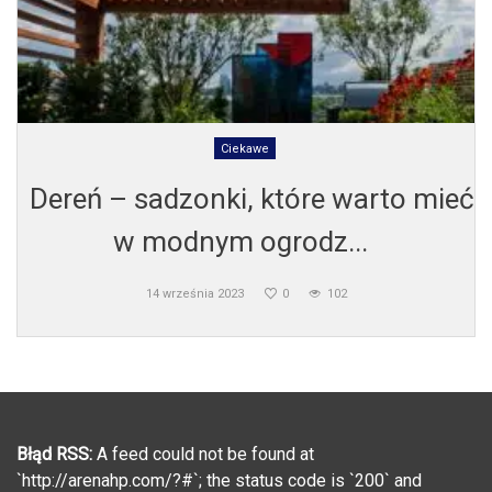
Ciekawe
Dereń – sadzonki, które warto mieć
w modnym ogrodz...
14 września 2023
0
102
Błąd RSS:
A feed could not be found at
`http://arenahp.com/?#`; the status code is `200` and