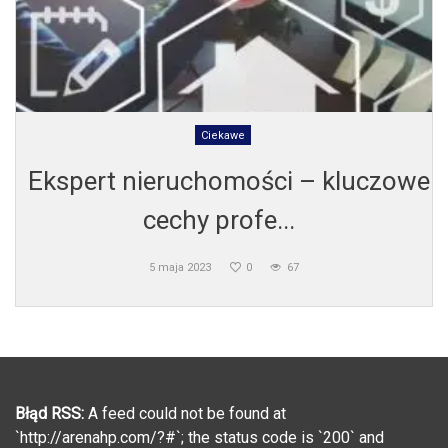
Ciekawe
Ekspert nieruchomości – kluczowe
cechy profe...
5 maja 2023
0
67
Błąd RSS:
A feed could not be found at
`http://arenahp.com/?#`; the status code is `200` and