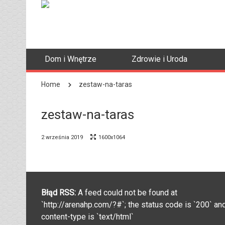
Dom i Wnętrze
Zdrowie i Uroda
Home
zestaw-na-taras
zestaw-na-taras
2 września 2019
1600x1064
Błąd RSS:
A feed could not be found at
`http://arenahp.com/?#`; the status code is `200` an
content-type is `text/html`