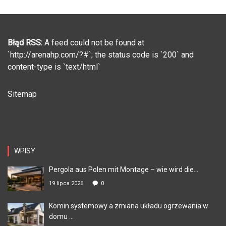
Błąd RSS:
A feed could not be found at
`http://arenahp.com/?#`; the status code is `200` and
content-type is `text/html`
Sitemap
WPISY
Pergola aus Polen mit Montage – wie wird die...
19 lipca 2026
0
Komin systemowy a zmiana układu ogrzewania w
domu ...