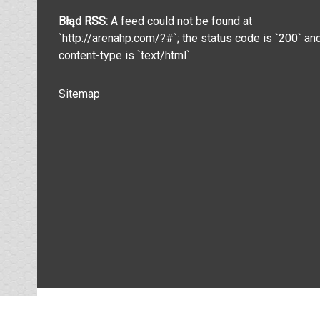
Błąd RSS:
A feed could not be found at
`http://arenahp.com/?#`; the status code is `200` an
content-type is `text/html`
Sitemap