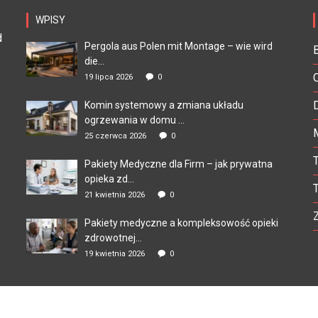
WPISY
d
Pergola aus Polen mit Montage – wie wird
die...
19 lipca 2026
0
Komin systemowy a zmiana układu
ogrzewania w domu ...
25 czerwca 2026
0
Pakiety Medyczne dla Firm – jak prywatna
opieka zd...
21 kwietnia 2026
0
Pakiety medyczne a kompleksowość opieki
zdrowotnej...
19 kwietnia 2026
0