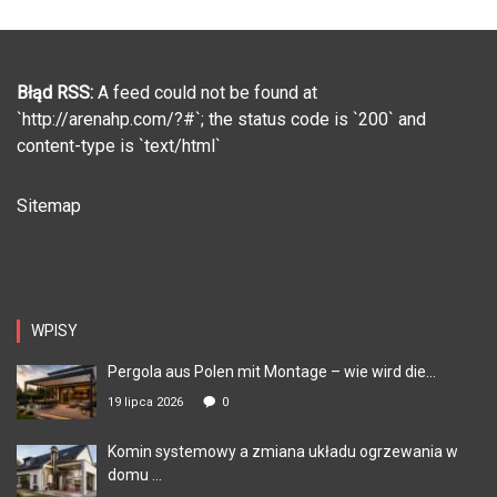
Błąd RSS:
A feed could not be found at
`http://arenahp.com/?#`; the status code is `200` and
content-type is `text/html`
Sitemap
WPISY
Pergola aus Polen mit Montage – wie wird die...
19 lipca 2026
0
Komin systemowy a zmiana układu ogrzewania w
domu ...