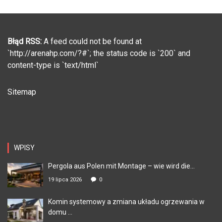
Błąd RSS:
A feed could not be found at
`http://arenahp.com/?#`; the status code is `200` and
content-type is `text/html`
Sitemap
WPISY
Pergola aus Polen mit Montage – wie wird die...
19 lipca 2026
0
Komin systemowy a zmiana układu ogrzewania w
domu ...