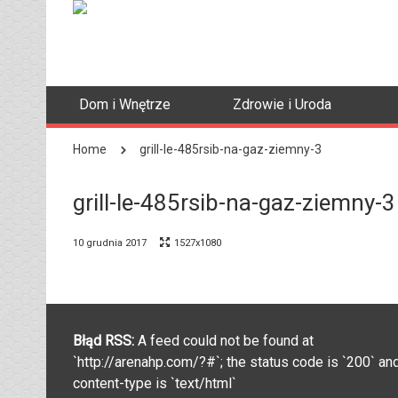
Dom i Wnętrze
Zdrowie i Uroda
Home
grill-le-485rsib-na-gaz-ziemny-3
grill-le-485rsib-na-gaz-ziemny-3
10 grudnia 2017
1527x1080
Błąd RSS:
A feed could not be found at
`http://arenahp.com/?#`; the status code is `200` an
content-type is `text/html`