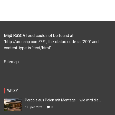
Błąd RSS:
A feed could not be found at
`http://arenahp.com/?#`; the status code is `200` and
content-type is `text/html`
Sitemap
WPISY
Pergola aus Polen mit Montage – wie wird die...
19 lipca 2026
0