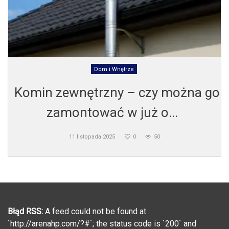
Dom i Wnętrze
Komin zewnętrzny – czy można go
zamontować w już o...
11 listopada 2025
0
50
Błąd RSS:
A feed could not be found at
`http://arenahp.com/?#`; the status code is `200` and