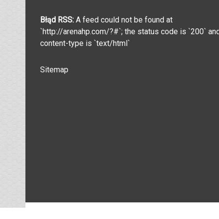
Błąd RSS:
A feed could not be found at
`http://arenahp.com/?#`; the status code is `200` an
content-type is `text/html`
Sitemap