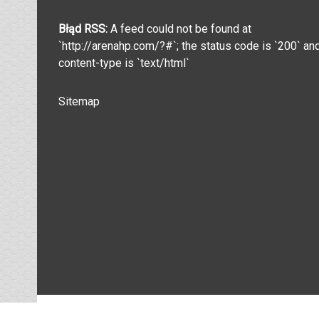
Błąd RSS:
A feed could not be found at
`http://arenahp.com/?#`; the status code is `200` an
content-type is `text/html`
Sitemap