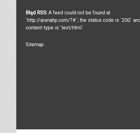
Błąd RSS:
A feed could not be found at
`http://arenahp.com/?#`; the status code is `200` an
content-type is `text/html`
Sitemap