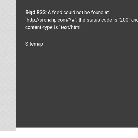
Błąd RSS:
A feed could not be found at
`http://arenahp.com/?#`; the status code is `200` an
content-type is `text/html`
Sitemap