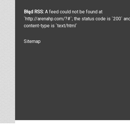
Błąd RSS:
A feed could not be found at
`http://arenahp.com/?#`; the status code is `200` an
content-type is `text/html`
Sitemap