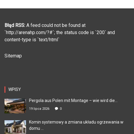
Błąd RSS:
A feed could not be found at
`http://arenahp.com/?#`; the status code is `200` and
content-type is `text/html`
Sitemap
WPISY
Pergola aus Polen mit Montage – wie wird die...
19 lipca 2026
0
Komin systemowy a zmiana układu ogrzewania w
domu ...