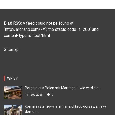
Błąd RSS:
A feed could not be found at
`http://arenahp.com/?#`; the status code is `200` and
content-type is `text/html`
Sitemap
WPISY
Pergola aus Polen mit Montage – wie wird die...
19 lipca 2026
0
Komin systemowy a zmiana układu ogrzewania w
domu ...